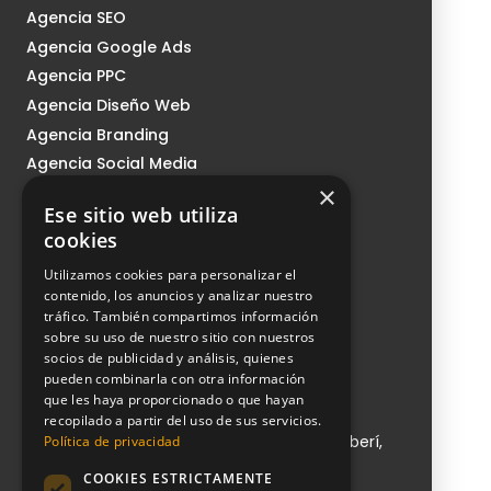
Agencia SEO
Agencia Google Ads
Agencia PPC
Agencia Diseño Web
Agencia Branding
Agencia Social Media
×
Agencia Growth
Ese sitio web utiliza
Nosotros
cookies
Sistema CMI
Utilizamos cookies para personalizar el
Podcast
contenido, los anuncios y analizar nuestro
tráfico. También compartimos información
Blog
sobre su uso de nuestro sitio con nuestros
Contacto
socios de publicidad y análisis, quienes
pueden combinarla con otra información
que les haya proporcionado o que hayan
NeoAttack
recopilado a partir del uso de sus servicios.
Calle de Sta Engracia, 151, 1, puerta 1, Chamberí,
Política de privacidad
28003 Madrid
COOKIES ESTRICTAMENTE
+ 34 910 612 029