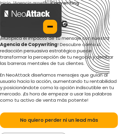
Inicio
|
Agencia growth
|
Copywriting
AGENCIA DE
COPYWRITING
¡Multiplica el impacto de tu mensaje con nuestra
Agencia de Copywriting
! Descubre cómo la
redacción persuasiva estratégica puede
transformar la percepción de tu negocio y derribar
las barreras mentales de tus clientes.
En NeoAttack diseñamos mensajes que guían al
usuario hacia la acción, aumentando tu rentabilidad
y posicionándote como la opción indiscutible en tu
mercado. ¡Es hora de empezar a usar las palabras
como tu activo de venta más potente!
No quiero perder ni un lead más