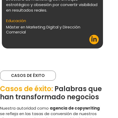
ha
estratégico y obsesión por convertir visibilidad
su
en resultados reales.
Ed
Educación
Gr
Máster en Marketing Digital y Dirección
Comercial
Má
in
Má
CASOS DE ÉXITO
Casos de éxito:
Palabras que
han transformado negocios
Nuestra autoridad como
agencia de copywriting
se refleja en las tasas de conversión de nuestros