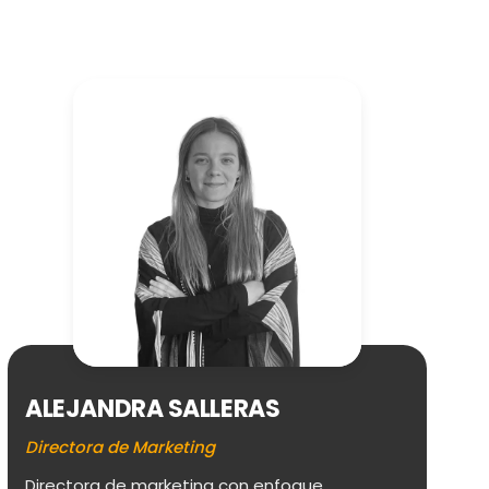
A
ALEJANDRA SALLERAS
Re
Directora de Marketing
Mi
pe
Directora de marketing con enfoque