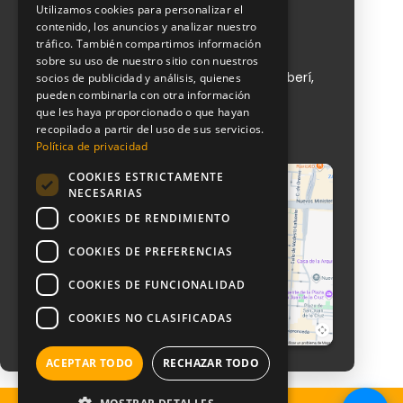
Contacto
Utilizamos cookies para personalizar el
contenido, los anuncios y analizar nuestro
tráfico. También compartimos información
NeoAttack
sobre su uso de nuestro sitio con nuestros
Calle de Sta Engracia, 151, 1, puerta 1, Chamberí,
socios de publicidad y análisis, quienes
28003 Madrid
pueden combinarla con otra información
que les haya proporcionado o que hayan
+ 34 910 612 029
recopilado a partir del uso de sus servicios.
info@neoattack.com
Política de privacidad
COOKIES ESTRICTAMENTE
NECESARIAS
COOKIES DE RENDIMIENTO
COOKIES DE PREFERENCIAS
COOKIES DE FUNCIONALIDAD
COOKIES NO CLASIFICADAS
Ver mapa
ACEPTAR TODO
RECHAZAR TODO