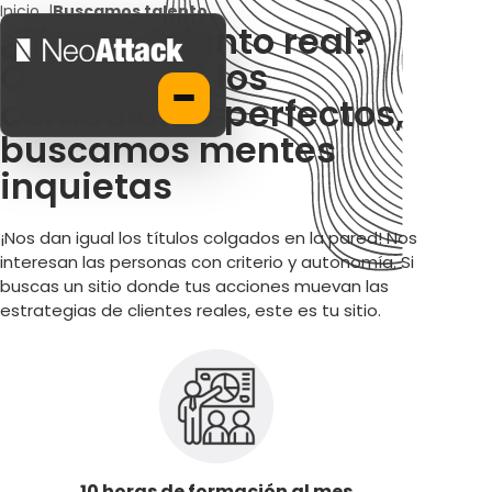
Inicio
|
Buscamos talento
¿Tienes talento real?
Olvídate de los
currículums perfectos,
buscamos mentes
inquietas
¡Nos dan igual los títulos colgados en la pared! Nos
interesan las personas con criterio y autonomía. Si
buscas un sitio donde tus acciones muevan las
estrategias de clientes reales, este es tu sitio.
Ventajas de trabajar en N
10 horas de formación al mes