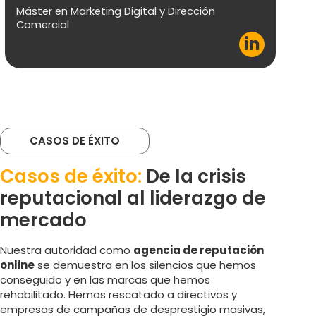
Gr
Máster en Marketing Digital y Dirección
Comercial
Má
in
Má
CASOS DE ÉXITO
Casos de éxito:
De la crisis
reputacional al liderazgo de
mercado
Nuestra autoridad como
agencia de reputación
online
se demuestra en los silencios que hemos
conseguido y en las marcas que hemos
rehabilitado. Hemos rescatado a directivos y
empresas de campañas de desprestigio masivas,