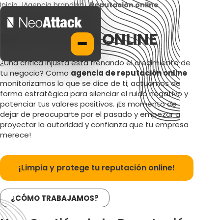
Inicio
|
Agencia branding
|
Reputación online
AGENCIA DE
REPUTACIÓN ONLINE
¿Una crítica injusta está frenando el crecimiento de
tu negocio? Como
agencia de reputación online
monitorizamos lo que se dice de ti; actuamos de
forma estratégica para silenciar el ruido negativo y
potenciar tus valores positivos. ¡Es momento de
dejar de preocuparte por el pasado y empezar a
proyectar la autoridad y confianza que tu empresa
merece!
¡Limpia y protege tu reputación online!
¿CÓMO TRABAJAMOS?