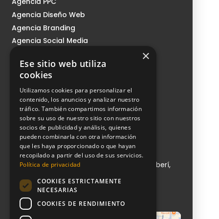
Agencia PPC
Agencia Diseño Web
Agencia Branding
Agencia Social Media
×
Agencia Growth
Ese sitio web utiliza
Nosotros
cookies
Sistema CMI
Utilizamos cookies para personalizar el
Podcast
contenido, los anuncios y analizar nuestro
tráfico. También compartimos información
Blog
sobre su uso de nuestro sitio con nuestros
Contacto
socios de publicidad y análisis, quienes
pueden combinarla con otra información
que les haya proporcionado o que hayan
NeoAttack
recopilado a partir del uso de sus servicios.
Calle de Sta Engracia, 151, 1, puerta 1, Chamberí,
Política de privacidad
28003 Madrid
COOKIES ESTRICTAMENTE
+ 34 910 612 029
NECESARIAS
info@neoattack.com
COOKIES DE RENDIMIENTO