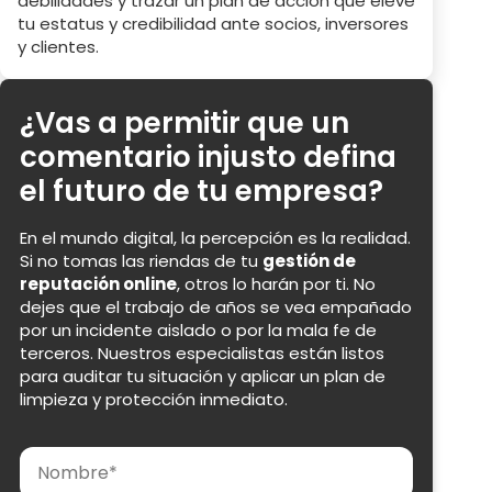
debilidades y trazar un plan de acción que eleve
tu estatus y credibilidad ante socios, inversores
y clientes.
¿Vas a permitir que un
comentario injusto defina
el futuro de tu empresa?
En el mundo digital, la percepción es la realidad.
Si no tomas las riendas de tu
gestión de
reputación online
, otros lo harán por ti. No
dejes que el trabajo de años se vea empañado
por un incidente aislado o por la mala fe de
terceros. Nuestros especialistas están listos
para auditar tu situación y aplicar un plan de
limpieza y protección inmediato.
Nombre
Apellidos
Email
Teléfono