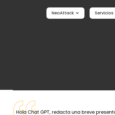
NeoAttack
Servicios
Borja Burgos
Consultor SEO
Hola Chat GPT, redacta una breve presentac