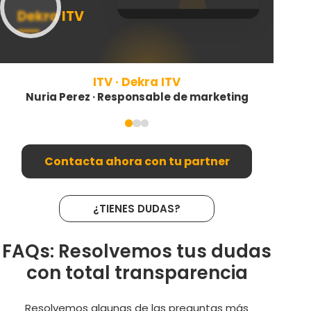
Dekra ITV
Ne
ITV · Dekra ITV
Nuria Perez · Responsable de marketing
Contacta ahora con tu partner
¿TIENES DUDAS?
FAQs: Resolvemos tus dudas
con total transparencia
Resolvemos algunas de las preguntas más