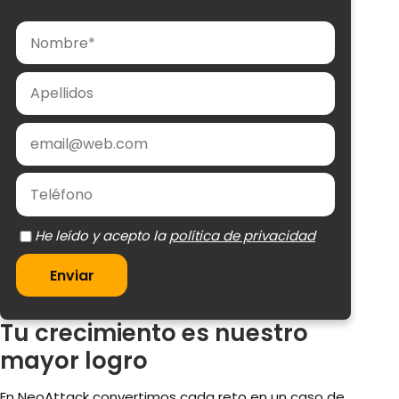
Nombre
Apellidos
Email
Teléfono
política de privacidad
Enviar
Tu crecimiento es nuestro
mayor logro
En NeoAttack convertimos cada reto en un caso de