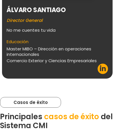
V
ÁLVARO SANTIAGO
Di
Director General
Di
No me cuentes tu vida
co
pa
Educación
Master MIBO – Dirección en operaciones
Ed
internacionales
Pu
Comercio Exterior y Ciencias Empresariales
Ma
in
Casos de éxito
Principales
casos de éxito
del
Sistema CMI