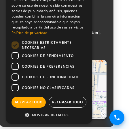
Blog
sobre su uso de nuestro sitio con nuestros
Contacto
socios de publicidad y análisis, quienes
pueden combinarla con otra información
que les haya proporcionado o que hayan
NeoAttack
recopilado a partir del uso de sus servicios.
Calle de Sta Engracia, 151, 1, puerta 1, Chamberí,
Política de privacidad
28003 Madrid
COOKIES ESTRICTAMENTE
+ 34 910 612 029
NECESARIAS
info@neoattack.com
COOKIES DE RENDIMIENTO
COOKIES DE PREFERENCIAS
COOKIES DE FUNCIONALIDAD
COOKIES NO CLASIFICADAS
ACEPTAR TODO
RECHAZAR TODO
MOSTRAR DETALLES
Ver mapa