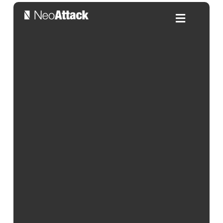
¿Cómo puede aparecer mi
empresa en periódicos
reputados?
Por:
Alejandra Salleras
| 06/06/2024
Índice de contenidos