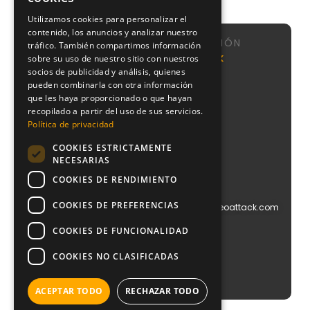
Utilizamos cookies para personalizar el
contenido, los anuncios y analizar nuestro
NAVEGACIÓN
tráfico. También compartimos información
Calle de
Agencia
Nosotros
NeoAttack
sobre su uso de nuestro sitio con nuestros
Sta
SEO
socios de publicidad y análisis, quienes
Sistema
Engracia,
pueden combinarla con otra información
Agencia
CMI
151, 1,
Google
que les haya proporcionado o que hayan
puerta 1,
Podcast
Ads
recopilado a partir del uso de sus servicios.
Chamberí,
Blog
Política de privacidad
28003
Agencia
Contacto
Madrid
PPC
COOKIES ESTRICTAMENTE
+34
Agencia
NECESARIAS
910
Diseño
612
COOKIES DE RENDIMIENTO
Web
029
Agencia
COOKIES DE PREFERENCIAS
info@blog.neoattack.com
Branding
Agencia
COOKIES DE FUNCIONALIDAD
Social
Media
COOKIES NO CLASIFICADAS
Agencia
Growth
ACEPTAR TODO
RECHAZAR TODO