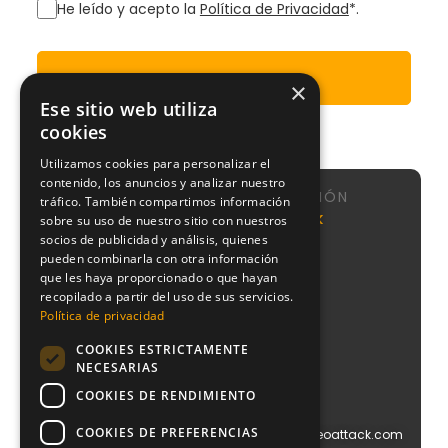
He leído y acepto la
Política de Privacidad
*.
Enviar
×
Ese sitio web utiliza
cookies
Utilizamos cookies para personalizar el
contenido, los anuncios y analizar nuestro
NAVEGACIÓN
tráfico. También compartimos información
Calle de
Agencia
Nosotros
NeoAttack
sobre su uso de nuestro sitio con nuestros
Sta
SEO
socios de publicidad y análisis, quienes
Sistema
Engracia,
Agencia
CMI
pueden combinarla con otra información
151, 1,
Google
que les haya proporcionado o que hayan
puerta 1,
Podcast
Ads
recopilado a partir del uso de sus servicios.
Chamberí,
Blog
28003
Política de privacidad
Agencia
Contacto
Madrid
PPC
COOKIES ESTRICTAMENTE
+34
Agencia
NECESARIAS
910
Diseño
612
COOKIES DE RENDIMIENTO
Web
029
Agencia
COOKIES DE PREFERENCIAS
info@blog.neoattack.com
Branding