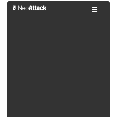
Cómo poner un botón de
WhatsApp en una página web
Por:
Carlos Carrasco
| 06/06/2024
Índice de contenidos
Vivimos en una era digital donde la comunicación