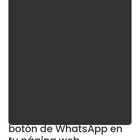
instantánea se ha vuelto esencial para la
experiencia del usuario en la web. La integración de
un
botón de WhatsApp
en tu página no solo
mejora la accesibilidad, sino que también abre
nuevas vías de interacción.
No obstante, tranquilo, desde
NeoAttack
, te
explicaremos detalladamente cómo
agregar un
botón de WhatsApp
a diferentes plataformas
web, como WordPress, PrestaShop, Shopify, Wix, e
incluso mediante HTML.
Pero antes de sumergirnos en las instrucciones, es
crucial comprender los beneficios de esta
integración para
optimizar la experiencia del
usuario
.
Beneficios de tener un
botón de WhatsApp en