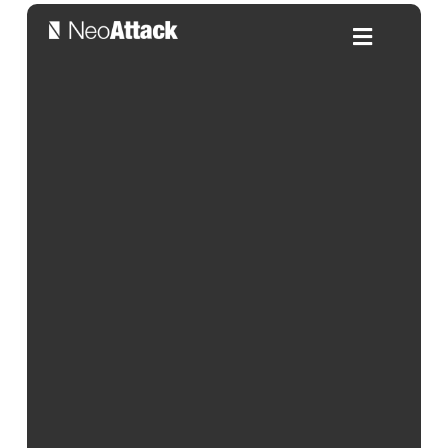
¿Qué es el branding visual y
por qué es importante?
Por:
Alejandra Salleras
| 02/02/2025
Índice de contenidos
Todos sabemos que la primera impresión es