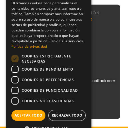
Utilizamos cookies para personalizar el
contenido, los anuncios y analizar nuestro
NAVEGACIÓN
tráfico. También compartimos información
Calle de
Agencia
Nosotros
NeoAttack
sobre su uso de nuestro sitio con nuestros
Sta
SEO
socios de publicidad y análisis, quienes
Sistema
Engracia,
Agencia
CMI
pueden combinarla con otra información
151, 1,
Google
que les haya proporcionado o que hayan
puerta 1,
Podcast
Ads
recopilado a partir del uso de sus servicios.
Chamberí,
Blog
28003
Política de privacidad
Agencia
Contacto
Madrid
PPC
COOKIES ESTRICTAMENTE
+34
Agencia
NECESARIAS
910
Diseño
612
COOKIES DE RENDIMIENTO
Web
029
Agencia
COOKIES DE PREFERENCIAS
info@blog.neoattack.com
Branding
Agencia
COOKIES DE FUNCIONALIDAD
Social
Media
COOKIES NO CLASIFICADAS
Agencia
Growth
ACEPTAR TODO
RECHAZAR TODO