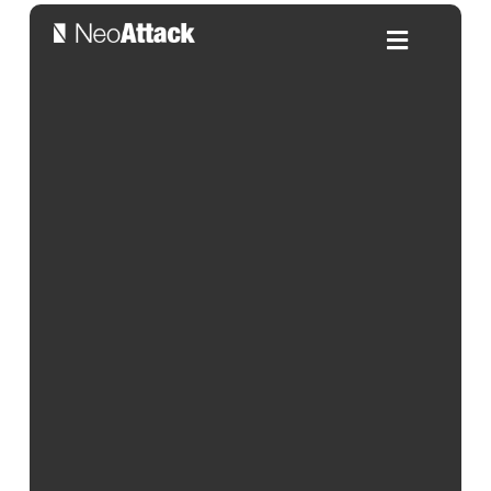
Cómo aplicar la IA en la
gestión comercial de una
empresa
Por:
Frank Roldán
| 06/05/2026
Índice de contenidos