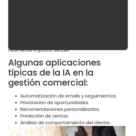
algoritmos y sistemas que analizan datos,
automatizan procesos y ayudan a tomar mejores
decisiones.
No se trata de reemplazar a los comerciales, sino
de dotarlos de herramientas más potentes. Un
apoyo que les permite centrarse en lo que
realmente importa: vender.
Algunas aplicaciones
típicas de la IA en la
gestión comercial:
Automatización de emails y seguimientos.
Priorización de oportunidades.
Recomendaciones personalizadas.
Predicción de ventas.
Análisis de comportamiento del cliente.