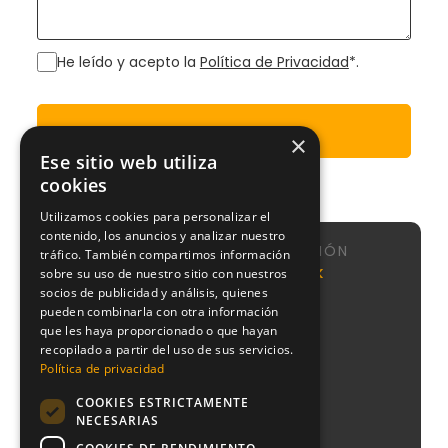
He leído y acepto la
Política de Privacidad
*.
Enviar
×
Ese sitio web utiliza
cookies
Utilizamos cookies para personalizar el
contenido, los anuncios y analizar nuestro
NAVEGACIÓN
tráfico. También compartimos información
Calle de
Agencia
Nosotros
NeoAttack
sobre su uso de nuestro sitio con nuestros
Sta
SEO
socios de publicidad y análisis, quienes
Sistema
Engracia,
Agencia
CMI
pueden combinarla con otra información
151, 1,
Google
que les haya proporcionado o que hayan
puerta 1,
Podcast
Ads
recopilado a partir del uso de sus servicios.
Chamberí,
Blog
28003
Política de privacidad
Agencia
Contacto
Madrid
PPC
COOKIES ESTRICTAMENTE
+34
Agencia
NECESARIAS
910
Diseño
612