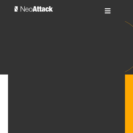
Frank Roldán
Director Comercial
Educación
Con más de 5 años
Grado en Marketing –
inmerso en el
URJC Vicalvaro.
dinámico mundo de
Curso closer de
las ventas y el
ventas con Christian y
marketing digital, he
Alfonso.
cultivado una pasión y
Executive Master en
experiencia sólida.