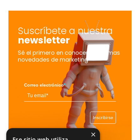
Suscríbete a nuestra
newsletter
Sé el primero en conocer las últimas
novedades de marketing
Correo electrónico
*
Inscribirse
×
Ese sitio web utiliza