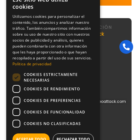
cookies
Utilizamos cookies para personalizar el
contenido, los anuncios y analizar nuestro
NAVEGACIÓN
tráfico. También compartimos información
Calle de
Agencia
Nosotros
NeoAttack
sobre su uso de nuestro sitio con nuestros
Sta
SEO
socios de publicidad y análisis, quienes
Sistema
Engracia,
pueden combinarla con otra información
Agencia
CMI
151, 1,
Google
que les haya proporcionado o que hayan
puerta 1,
Podcast
Ads
recopilado a partir del uso de sus servicios.
Chamberí,
Blog
Política de privacidad
28003
Agencia
Contacto
Madrid
PPC
COOKIES ESTRICTAMENTE
+34
Agencia
NECESARIAS
910
Diseño
612
COOKIES DE RENDIMIENTO
Web
029
Agencia
COOKIES DE PREFERENCIAS
info@blog.neoattack.com
Branding
Agencia
COOKIES DE FUNCIONALIDAD
Social
Media
COOKIES NO CLASIFICADAS
Agencia
Growth
ACEPTAR TODO
RECHAZAR TODO