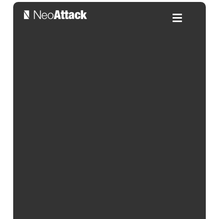
Gamas de colores: Usos,
combinaciones y aplicación
web
Por:
Alejandra Salleras
| 09/01/2026
Índice de contenidos