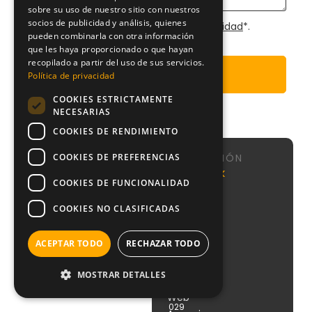
sobre su uso de nuestro sitio con nuestros
socios de publicidad y análisis, quienes
He leído y acepto la
Política de Privacidad
*.
pueden combinarla con otra información
que les haya proporcionado o que hayan
recopilado a partir del uso de sus servicios.
Enviar
Política de privacidad
COOKIES ESTRICTAMENTE
NECESARIAS
COOKIES DE RENDIMIENTO
COOKIES DE PREFERENCIAS
NAVEGACIÓN
Calle de
Agencia
Nosotros
NeoAttack
Sta
COOKIES DE FUNCIONALIDAD
SEO
Sistema
Engracia,
Agencia
CMI
151, 1,
COOKIES NO CLASIFICADAS
Google
puerta 1,
Podcast
Ads
Chamberí,
Blog
28003
Agencia
ACEPTAR TODO
RECHAZAR TODO
Contacto
Madrid
PPC
+34
Agencia
MOSTRAR DETALLES
910
Diseño
612
Web
029