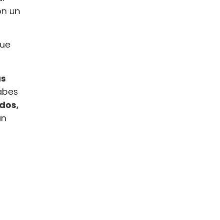
on un
que
as
abes
dos,
an