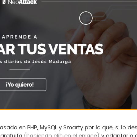
basado en PHP, MySQL y Smarty por lo que, si lo de
gratuita
(haciendo clic en el enlace)
y adaptarlo a