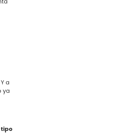
nta
 Y a
p ya
 tipo