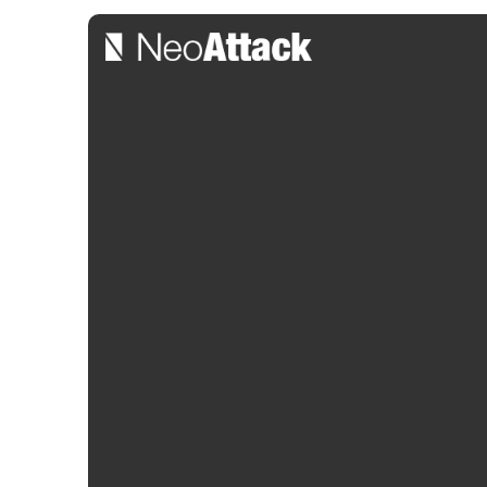
Las mejores pla
para PrestaSho
tienda online
Por:
Alejandra Salleras
| 07/05/2026