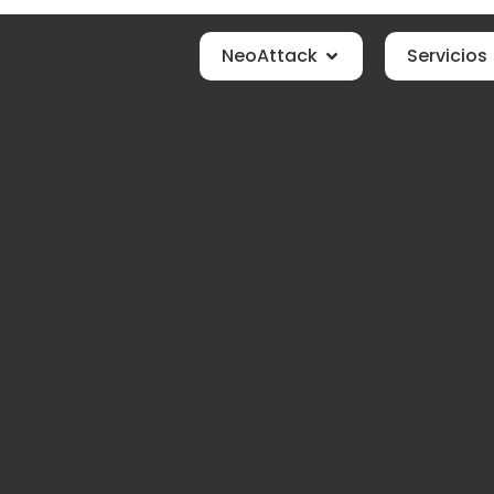
NeoAttack
Servicios
ntillas
p para tu