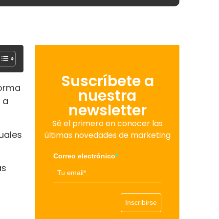
Suscríbete a
forma
nuestra
 a
newsletter
Sé el primero en conocer las
uales
últimas novedades de marketing
Correo electrónico
*
as
Inscribirse