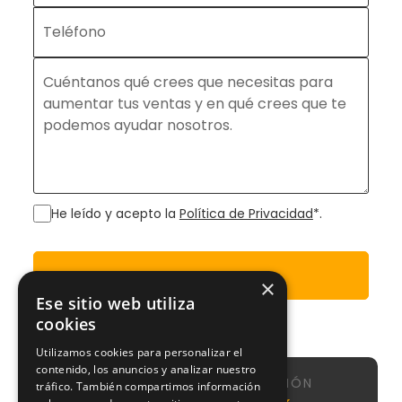
He leído y acepto la
Política de Privacidad
*.
Enviar
×
Ese sitio web utiliza
cookies
Utilizamos cookies para personalizar el
contenido, los anuncios y analizar nuestro
NAVEGACIÓN
tráfico. También compartimos información
Calle de
Agencia
Nosotros