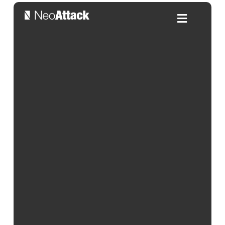
Cómo potenciar la motivación
laboral y sus ventajas
Por:
Alicia Gonzalez
| 17/07/2024
Índice de contenidos
La
motivación laboral
es un concepto