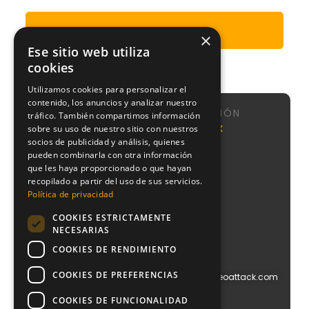
Enviar
×
Ese sitio web utiliza
cookies
Utilizamos cookies para personalizar el
contenido, los anuncios y analizar nuestro
NAVEGACIÓN
tráfico. También compartimos información
Calle de
Agencia
Nosotros
NeoAttack
sobre su uso de nuestro sitio con nuestros
Sta
SEO
socios de publicidad y análisis, quienes
Sistema
Engracia,
Agencia
CMI
pueden combinarla con otra información
151, 1,
Google
que les haya proporcionado o que hayan
puerta 1,
Podcast
Ads
recopilado a partir del uso de sus servicios.
Chamberí,
Blog
28003
Política de privacidad
Agencia
Contacto
Madrid
PPC
COOKIES ESTRICTAMENTE
+34
Agencia
NECESARIAS
910
Diseño
612
COOKIES DE RENDIMIENTO
Web
029
Agencia
COOKIES DE PREFERENCIAS
info@blog.neoattack.com
Branding
Agencia
COOKIES DE FUNCIONALIDAD
Social