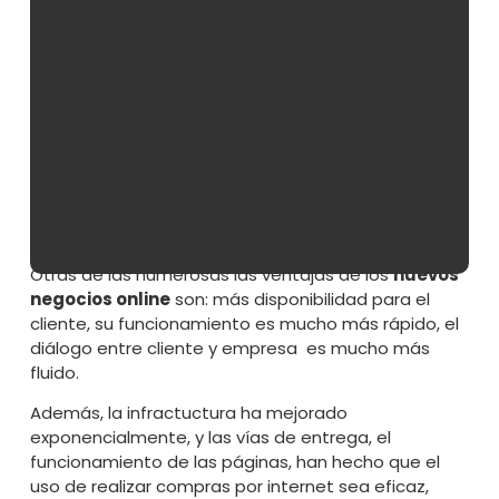
venta, ya que
en los negocios digitales
siempre
se está abierto las 24 horas
del día los 365 días
del año.
No necesitas stock, o acumular un volumen de
productos en un almacén. Tendrás la opción de ir
pidiendo mercancía bajo demanda, sin riesgos de
mermas o de artículos sin vender
.
Solo deberás
buscar unos proveedores y una empresa de
mensajería que pueda respaldarte.
Otras de las numerosas las ventajas de los
nuevos
negocios online
son: más disponibilidad para el
cliente, su funcionamiento es mucho más rápido, el
diálogo entre cliente y empresa es mucho más
fluido.
Además, la infractuctura ha mejorado
exponencialmente, y las vías de entrega, el
funcionamiento de las páginas, han hecho que el
uso de realizar compras por internet sea eficaz,