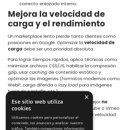
correcto enlazado interno.
Mejora la velocidad de
carga y el rendimiento
Un marketplace lento pierde tanto clientes como
posiciones en Google. Optimizar la
velocidad de
carga
debe ser una prioridad absoluta.
Para lograr tiempos rápidos, aplica técnicas como
minimizar archivos CSS/JS, habilitar la compresión
gzip, usar
caching
de contenido estático y
optimizar las imágenes (formatos modernos como
WebP, carga diferida o
lazy load
para imágenes
fuera de pantalla, etc.).
×
Ese sitio web utiliza
Si tu marketplace maneja vídeos, es mejor
no
cookies
alojarlos localmente
; súbelos a YouTube o Vimeo
y emplázalos en tu sitio para mejorar la velocidad
Utilizamos cookies para personalizar el
de carga.
contenido, los anuncios y analizar nuestro
tráfico. También compartimos información