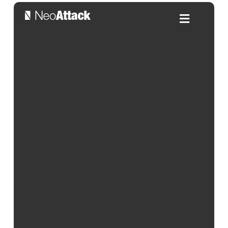
SEO para Marketplaces: todo
lo que debes saber
Por:
David Ramet
| 06/05/2026
Índice de contenidos
Si te menciono las palabras mágicas: Amazon,