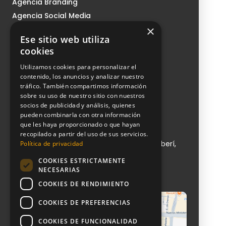
Agencia Branding
Agencia Social Media
×
Agencia Growth
Ese sitio web utiliza
Nosotros
cookies
Sistema CMI
Utilizamos cookies para personalizar el
Podcast
contenido, los anuncios y analizar nuestro
tráfico. También compartimos información
Blog
sobre su uso de nuestro sitio con nuestros
Contacto
socios de publicidad y análisis, quienes
pueden combinarla con otra información
que les haya proporcionado o que hayan
NeoAttack
recopilado a partir del uso de sus servicios.
Calle de Sta Engracia, 151, 1, puerta 1, Chamberí,
Política de privacidad
28003 Madrid
COOKIES ESTRICTAMENTE
+ 34 910 612 029
NECESARIAS
info@neoattack.com
COOKIES DE RENDIMIENTO
COOKIES DE PREFERENCIAS
COOKIES DE FUNCIONALIDAD