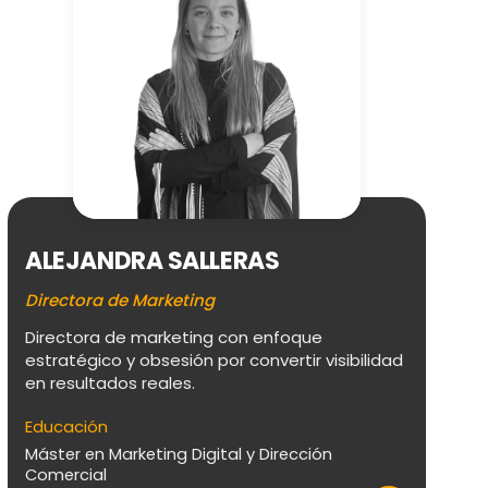
A
ALEJANDRA SALLERAS
Re
Directora de Marketing
Mi
pe
Directora de marketing con enfoque
ha
estratégico y obsesión por convertir visibilidad
su
en resultados reales.
Ed
Educación
Gr
Máster en Marketing Digital y Dirección
Comercial
Má