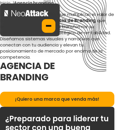
Inicio
|
Agencia branding
¡Construimos identidades que multiplican el valor de
tu negocio! Somos la
Agencia de Branding
que
ayuda a empresas líderes a transformar su
identidad en un activo estratégico de rentabilidad.
Diseñamos sistemas visuales y narrativos que
conectan con tu audiencia y elevan tu
posicionamiento de mercado por encima de la
competencia.
AGENCIA DE
BRANDING
¡Quiero una marca que venda más!
¿Preparado para liderar tu
sector con una buena