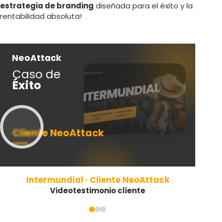
estrategia de branding
diseñada para el éxito y la
rentabilidad absoluta!
NeoAttack
Ne
Caso de
Ca
Éxito
Éx
Cliente NeoAttack
Cl
Intermundial · Cliente NeoAttack
Videotestimonio cliente