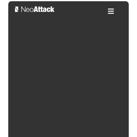
Cómo configurar las
conversiones mejoradas de
Google Ads
Por:
Alejandra Salleras
| 04/03/2025
Índice de contenidos