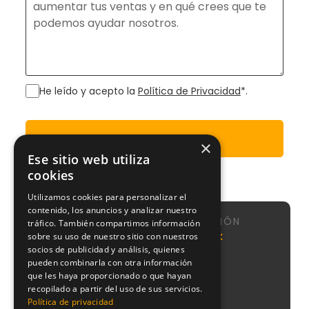
He leído y acepto la
Política de Privacidad
*.
Enviar
×
Ese sitio web utiliza
cookies
Utilizamos cookies para personalizar el
contenido, los anuncios y analizar nuestro
NAVEGACIÓN
tráfico. También compartimos información
Calle de
Agencia
Nosotros
NeoAttack
sobre su uso de nuestro sitio con nuestros
Sta
SEO
socios de publicidad y análisis, quienes
Sistema
Engracia,
pueden combinarla con otra información
Agencia
CMI
151, 1,
Google
que les haya proporcionado o que hayan
puerta 1,
Podcast
Ads
recopilado a partir del uso de sus servicios.
Chamberí,
Blog
Política de privacidad
28003
Agencia