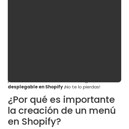
Sin duda, Shopify es una de las mejores
plataformas para crear una página web
y
vender tus productos a través de internet, además
se puede trabajar el
posicionamiento SEO en
Shopify
. Este
CMS
ofrece un amplio abanico de
configuraciones automáticas, por lo que no
necesitas tener grandes conocimientos de
informática o de programación para crear tu
ecommerce
.
A parte de estas configuraciones, Shopify incluye
múltiples opciones de
personalización
, en este
post vamos a hablar de cómo configurar un
menú
desplegable en Shopify
¡No te lo pierdas!
¿Por qué es importante
la creación de un menú
en Shopify?