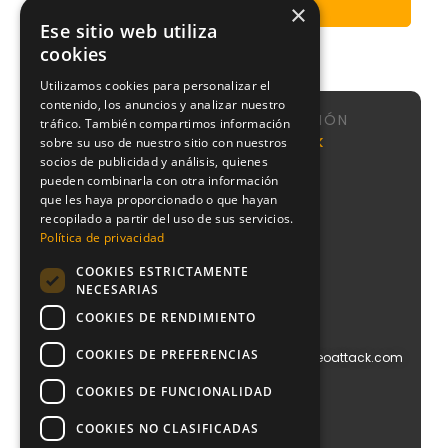
×
Ese sitio web utiliza
cookies
Utilizamos cookies para personalizar el
contenido, los anuncios y analizar nuestro
NAVEGACIÓN
tráfico. También compartimos información
Calle de
Agencia
Nosotros
NeoAttack
sobre su uso de nuestro sitio con nuestros
Sta
SEO
socios de publicidad y análisis, quienes
Sistema
Engracia,
Agencia
CMI
pueden combinarla con otra información
151, 1,
Google
que les haya proporcionado o que hayan
puerta 1,
Podcast
Ads
recopilado a partir del uso de sus servicios.
Chamberí,
Blog
28003
Política de privacidad
Agencia
Contacto
Madrid
PPC
COOKIES ESTRICTAMENTE
+34
Agencia
NECESARIAS
910
Diseño
612
COOKIES DE RENDIMIENTO
Web
029
Agencia
COOKIES DE PREFERENCIAS
info@blog.neoattack.com
Branding
Agencia
COOKIES DE FUNCIONALIDAD
Social
Media
COOKIES NO CLASIFICADAS
Agencia