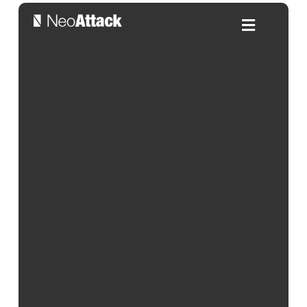
Configurar menús
desplegables en tu tienda
Shopify
Por:
Alejandra Salleras
| 02/02/2025
Índice de contenidos