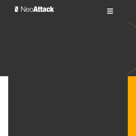
Leila Tlai
Project Manager
Educación
Experiencia en Ventas
Posgrado Marketing
(B2C y B2B), Marketing
Digital en Inesdi Digital
Digital y Gestión de
Business School.
equipos durante más
FP Grado Superior
de 15 años. Experta en
Técnico de
desarrollo e
Información y
implementación de