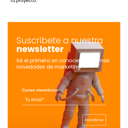
tu proyecto.
Suscríbete a nuestra
newsletter
Sé el primero en conocer las últimas
novedades de marketing
Correo electrónico
*
Inscribirse