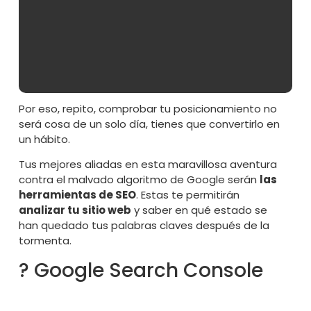
Esto para las agencias de SEO como la nuestra es
el equivalente a ver cómo nuestro castillo de
naipes se derrumba. Hay que empezar de nuevo a
buscar qué es lo que pide Google esta vez
y ver
cómo aprovecharlo en nuestra estrategia SEO.
Por eso, repito, comprobar tu posicionamiento no
será cosa de un solo día, tienes que convertirlo en
un hábito.
Tus mejores aliadas en esta maravillosa aventura
contra el malvado algoritmo de Google serán
las
herramientas de SEO
. Estas te permitirán
analizar tu sitio web
y saber en qué estado se
han quedado tus palabras claves después de la
tormenta.
? Google Search Console