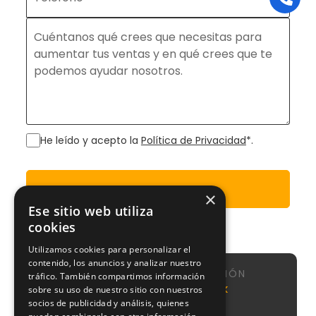
He leído y acepto la
Política de Privacidad
*.
Enviar
×
Ese sitio web utiliza
cookies
Utilizamos cookies para personalizar el
contenido, los anuncios y analizar nuestro
NAVEGACIÓN
tráfico. También compartimos información
Calle de
Agencia
Nosotros
NeoAttack
sobre su uso de nuestro sitio con nuestros
Sta
SEO
socios de publicidad y análisis, quienes
Sistema
Engracia,