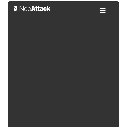
Cómo comprobar el SEO de tu
página web como los expertos
Por:
Alejandra Salleras
| 04/03/2025
Índice de contenidos
Comprobar el SEO
de tu página web es una forma