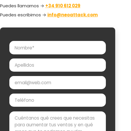
Puedes llamarnos →
+34 910 612 029
Puedes escribirnos →
info@neoattack.com
Nombre
Apellidos
Email
Teléfono
Mensaje