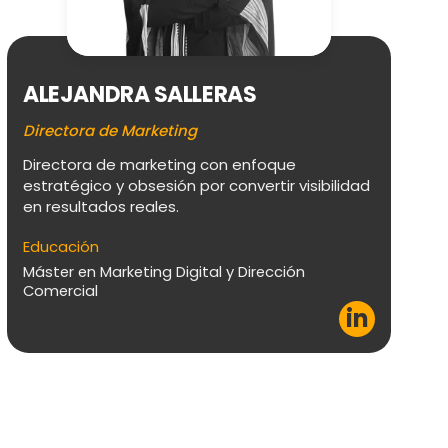
S
Da
ALEJANDRA SALLERAS
Es
Directora de Marketing
en
us
Directora de marketing con enfoque
cr
estratégico y obsesión por convertir visibilidad
en resultados reales.
Ed
Gr
Educación
Po
Máster en Marketing Digital y Dirección
cr
Comercial
MB
in
Má
de