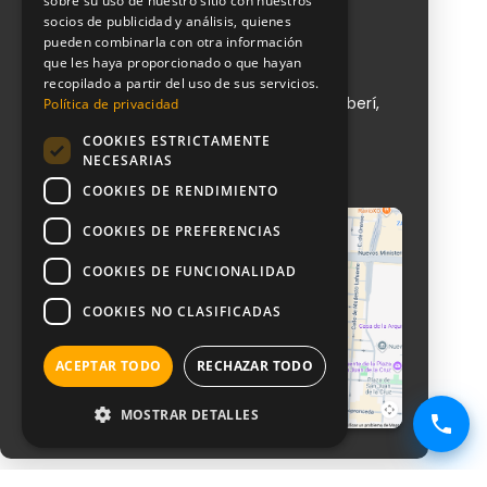
sobre su uso de nuestro sitio con nuestros
Contacto
socios de publicidad y análisis, quienes
pueden combinarla con otra información
que les haya proporcionado o que hayan
NeoAttack
recopilado a partir del uso de sus servicios.
Calle de Sta Engracia, 151, 1, puerta 1, Chamberí,
Política de privacidad
28003 Madrid
COOKIES ESTRICTAMENTE
+ 34 910 612 029
NECESARIAS
info@neoattack.com
COOKIES DE RENDIMIENTO
COOKIES DE PREFERENCIAS
COOKIES DE FUNCIONALIDAD
COOKIES NO CLASIFICADAS
ACEPTAR TODO
RECHAZAR TODO
MOSTRAR DETALLES
Ver mapa