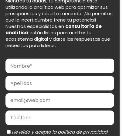
Mientras tú dudas, tu competencia está
utilizando la analítica web para optimizar sus
presupuestos y robarte mercado. ¡No permitas
que la incertidumbre frene tu potencial!
Nuestros especialistas en
consultoría de
analítica
están listos para auditar tu
ecosistema digital y darte las respuestas que
necesitas para liderar.
Nombre
Apellidos
Email
Teléfono
política de privacidad