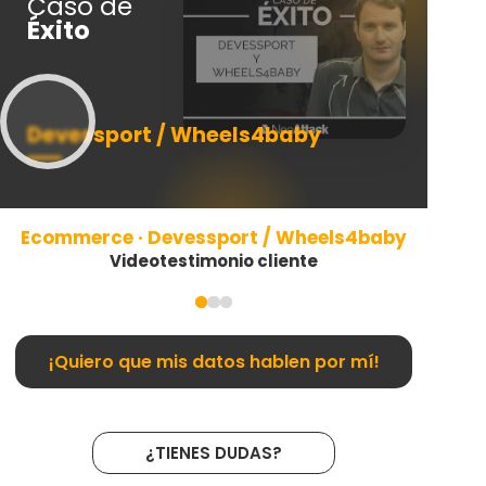
Caso de
Ca
Éxito
Éx
Devessport / Wheels4baby
AP
Ecommerce · Devessport / Wheels4baby
Videotestimonio cliente
Miri
¡Quiero que mis datos hablen por mí!
¿TIENES DUDAS?