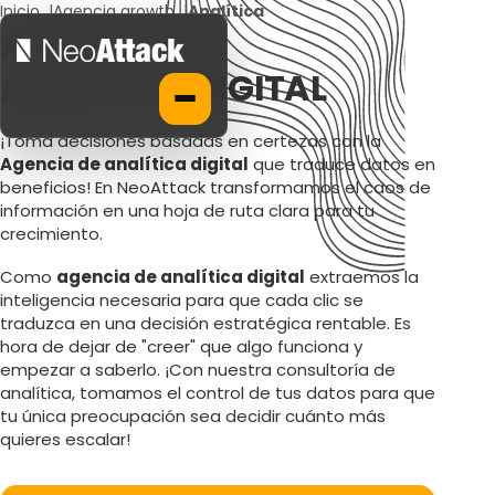
Inicio
|
Agencia growth
|
Analítica
AGENCIA DE
ANALÍTICA DIGITAL
¡Toma decisiones basadas en certezas con la
Agencia de analítica digital
que traduce datos en
beneficios! En NeoAttack transformamos el caos de
información en una hoja de ruta clara para tu
crecimiento.
Como
agencia de analítica digital
extraemos la
inteligencia necesaria para que cada clic se
traduzca en una decisión estratégica rentable. Es
hora de dejar de "creer" que algo funciona y
empezar a saberlo. ¡Con nuestra consultoría de
analítica, tomamos el control de tus datos para que
tu única preocupación sea decidir cuánto más
quieres escalar!