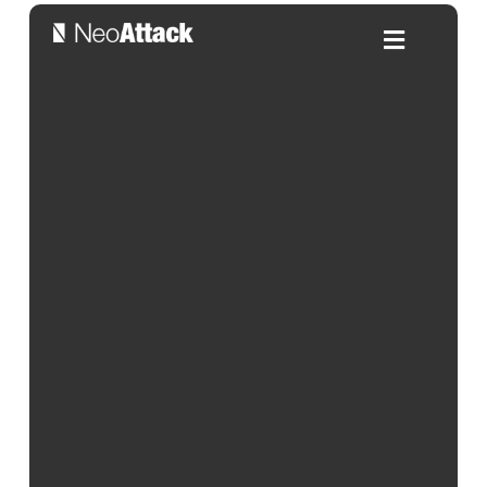
Dirección de ventas: 12
habilidades para el éxito
comercial
Por:
Frank Roldán
| 12/08/2024
Índice de contenidos