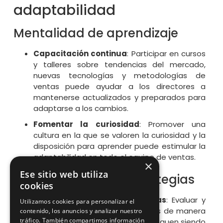
adaptabilidad
Mentalidad de aprendizaje
Capacitación continua
: Participar en cursos
y talleres sobre tendencias del mercado,
nuevas tecnologías y metodologías de
ventas puede ayudar a los directores a
mantenerse actualizados y preparados para
adaptarse a los cambios.
Fomentar la curiosidad
: Promover una
cultura en la que se valoren la curiosidad y la
disposición para aprender puede estimular la
adaptabilidad en todo el equipo de ventas.
×
Ese sitio web utiliza
Flexibilidad en las estrategias
cookies
Revisión regular de estrategias
: Evaluar y
Utilizamos cookies para personalizar el
ajustar las estrategias de ventas de manera
contenido, los anuncios y analizar nuestro
tráfico. También compartimos información
regular para asegurarse de que siguen siendo