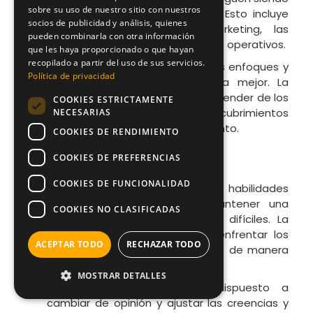
sobre su uso de nuestro sitio con nuestros
efectivas en el entorno actual. Esto incluye
socios de publicidad y análisis, quienes
revisar los enfoques de marketing, las
pueden combinarla con otra información
tácticas de ventas y los procesos operativos.
que les haya proporcionado o que hayan
recopilado a partir del uso de sus servicios.
Experimentación
: Probar nuevos enfoques y
Política de privacidad
tácticas para ver qué funciona mejor. La
capacidad de experimentar y aprender de los
COOKIES ESTRICTAMENTE
resultados puede llevar a descubrimientos
NECESARIAS
valiosos y mejoras en el rendimiento.
COOKIES DE RENDIMIENTO
Resiliencia Emocional
COOKIES DE PREFERENCIAS
COOKIES DE FUNCIONALIDAD
Gestión del estrés
: Desarrollar habilidades
para manejar el estrés y mantener una
COOKIES NO CLASIFICADAS
actitud positiva en situaciones difíciles. La
resiliencia emocional ayuda a enfrentar los
ACEPTAR TODO
RECHAZAR TODO
desafíos con calma y adaptarse de manera
efectiva.
MOSTRAR DETALLES
Flexibilidad mental
: Estar dispuesto a
cambiar de opinión y ajustar las creencias y