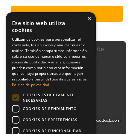
Enviar
×
Ese sitio web utiliza
cookies
Utilizamos cookies para personalizar el
contenido, los anuncios y analizar nuestro
NAVEGACIÓN
tráfico. También compartimos información
Calle de
Agencia
Nosotros
NeoAttack
sobre su uso de nuestro sitio con nuestros
Sta
SEO
socios de publicidad y análisis, quienes
Sistema
Engracia,
Agencia
CMI
pueden combinarla con otra información
151, 1,
Google
que les haya proporcionado o que hayan
puerta 1,
Podcast
Ads
recopilado a partir del uso de sus servicios.
Chamberí,
Blog
28003
Política de privacidad
Agencia
Contacto
Madrid
PPC
COOKIES ESTRICTAMENTE
+34
Agencia
NECESARIAS
910
Diseño
612
COOKIES DE RENDIMIENTO
Web
029
Agencia
COOKIES DE PREFERENCIAS
info@blog.neoattack.com
Branding
Agencia
COOKIES DE FUNCIONALIDAD