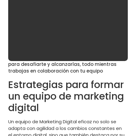
caso. Como en muchas cosas de la vida, existen
aspectos positivos y negativos, a menos que
estemos hablando de una ambición desmedida
combinada con egocentrismo, en cuyo caso
podrían surgir problemas.
En
NeoAttack
, la ambición que admiramos es la
que te impulsa a superarte continuamente,
motivando a establecer metas desafiantes
para desafiarte y alcanzarlas, todo mientras
trabajas en colaboración con tu equipo
Estrategias para formar
un equipo de marketing
digital
Un equipo de Marketing Digital eficaz no solo se
adapta con agilidad a los cambios constantes en
el entorno digital, sino que también destaca por su