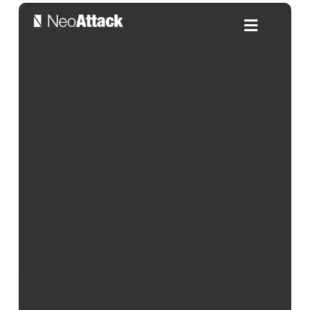
Estrategias para construir un
equipo de marketing digital
talentoso
Por:
Alicia Gonzalez
| 03/01/2025
Índice de contenidos