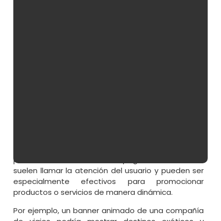
mayor cantidad posible de usuarios
.
Un ejemplo común de banner es el que se
encuentra en la parte superior de una página web,
conocido como “
banner de cabecera
” o “banner
superior”.Este tipo de banner suele ser grande y
llamativo, con el objetivo de captar la atención del
usuario desde el momento en que visita el sitio
web. Por otro lado, los “
banners laterales
” o
“banners de sidebar” se encuentran en los
márgenes de la página y pueden contener
información adicional o promociones específicas.
Además de los banners estáticos, también existen
los
banners animados
, que utilizan movimiento
para destacar aún más en la página. Estos banners
suelen llamar la atención del usuario y pueden ser
especialmente efectivos para promocionar
productos o servicios de manera dinámica.
Por ejemplo, un banner animado de una compañía