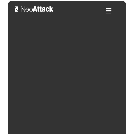
Banner blindness: qué es y 8
formas de evitarlo
Por:
Alejandra Salleras
| 04/03/2025
Índice de contenidos
En el amplio mundo de la publicidad en línea, los