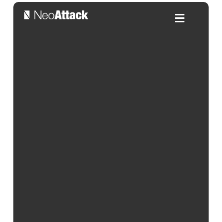
Propuestas de mejora en el
trabajo para mejorar la
productividad
Por:
Alicia Gonzalez
| 08/08/2024
Índice de contenidos