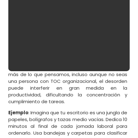
La magia del espacio
ordenado
Un
espacio de trabajo ordenado
no solo es
agradable a la vista, sino que también puede
incrementar tu productividad hasta límites
insospechados. Un escritorio limpio y organizado te
ayuda a encontrar lo que necesitas rápidamente y
reduce el estrés visual. El orden afecta al cerebro
más de lo que pensamos, incluso aunque no seas
una persona con TOC organizacional, el desorden
puede interferir en gran medida en la
productividad, dificultando la concentración y
cumplimiento de tareas.
Ejemplo
: Imagina que tu escritorio es una jungla de
papeles, bolígrafos y tazas medio vacías. Dedica 10
minutos al final de cada jornada laboral para
ordenarlo. Usa bandejas y carpetas para clasificar