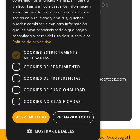
contenido, los anuncios y analizar nuestro
NAVEGACIÓN
tráfico. También compartimos información
Calle de
Agencia
Nosotros
NeoAttack
sobre su uso de nuestro sitio con nuestros
Sta
SEO
socios de publicidad y análisis, quienes
Sistema
Engracia,
pueden combinarla con otra información
Agencia
CMI
151, 1,
Google
que les haya proporcionado o que hayan
puerta 1,
Podcast
Ads
recopilado a partir del uso de sus servicios.
Chamberí,
Blog
Política de privacidad
28003
Agencia
Contacto
Madrid
PPC
COOKIES ESTRICTAMENTE
+34
Agencia
NECESARIAS
910
Diseño
612
COOKIES DE RENDIMIENTO
Web
029
Agencia
COOKIES DE PREFERENCIAS
info@blog.neoattack.com
Branding
Agencia
COOKIES DE FUNCIONALIDAD
Social
Media
COOKIES NO CLASIFICADAS
Agencia
Growth
ACEPTAR TODO
RECHAZAR TODO
MOSTRAR DETALLES
Todos los derechos reservados © 2026 NeoAttack |
Aviso Legal
|