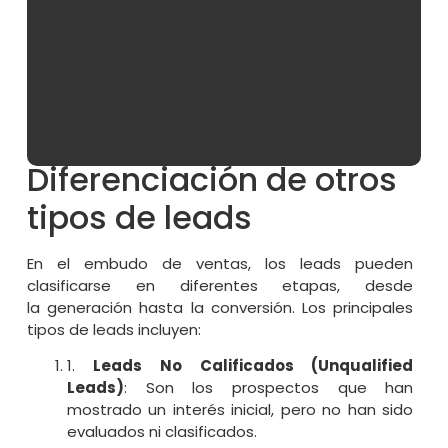
productos o servicios de la empresa y cumple con
ciertos criterios que indican una
alta probabilidad
de convertirse en cliente
. Los SQL son el resultado
de un proceso riguroso de calificación, donde se
analizan varios factores, como el comportamiento
del usuario, su interacción con la marca y sus
necesidades específicas.
Diferenciación de otros
tipos de leads
En el embudo de ventas, los leads pueden
clasificarse en diferentes etapas, desde
la generación hasta la conversión. Los principales
tipos de leads incluyen:
1.
Leads No Calificados (Unqualified
Leads)
: Son los prospectos que han
mostrado un interés inicial, pero no han sido
evaluados ni clasificados.