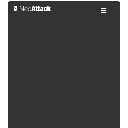
¿Qué son los Sales Qualified
Leads (SQL)?
Por:
Frank Roldán
| 04/03/2025
Índice de contenidos
En el ámbito del marketing y las ventas, la