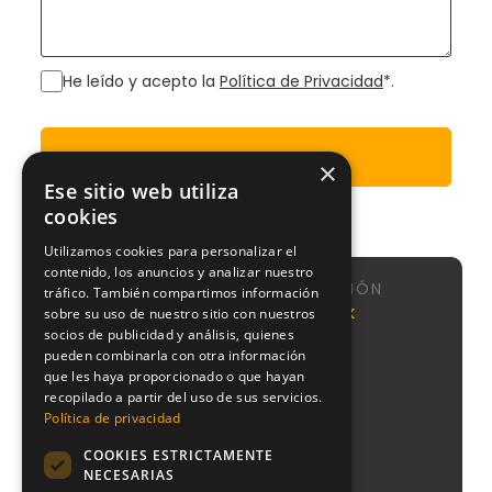
He leído y acepto la
Política de Privacidad
*.
Enviar
×
Ese sitio web utiliza
cookies
Utilizamos cookies para personalizar el
contenido, los anuncios y analizar nuestro
NAVEGACIÓN
tráfico. También compartimos información
Calle de
Agencia
Nosotros
NeoAttack
sobre su uso de nuestro sitio con nuestros
Sta
SEO
socios de publicidad y análisis, quienes
Sistema
Engracia,
Agencia
CMI
pueden combinarla con otra información
151, 1,
Google
que les haya proporcionado o que hayan
puerta 1,
Podcast
Ads
recopilado a partir del uso de sus servicios.
Chamberí,
Blog
28003
Política de privacidad
Agencia
Contacto
Madrid
PPC
COOKIES ESTRICTAMENTE
+34
Agencia
NECESARIAS
910
Diseño